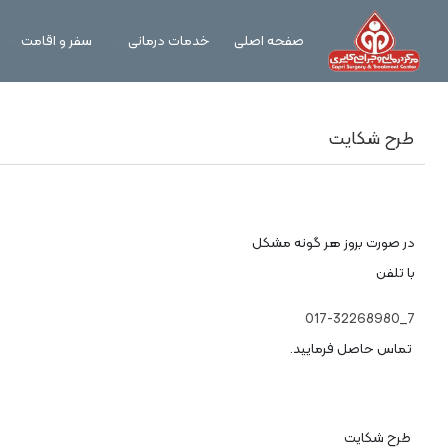
صفحه اصلی
خدمات درمانی
سفر و اقامت
طرح شکایت
در صورت بروز هر گونه مشکل
با تلفن
7_017-32268980
تماس حاصل فرمایید.
طرح شکایت