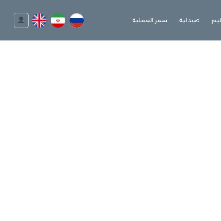
يم
صيدلية
سعر العملیة